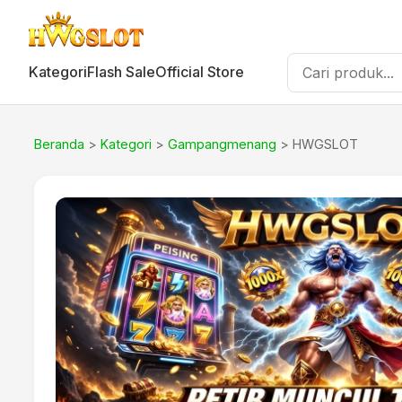
Kategori
Flash Sale
Official Store
Beranda
>
Kategori
>
Gampangmenang
> HWGSLOT