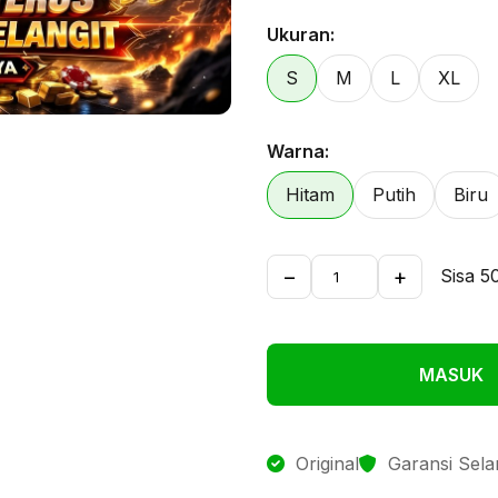
Ukuran:
S
M
L
XL
Warna:
Hitam
Putih
Biru
−
+
Sisa 5
MASUK
Original
Garansi Sel