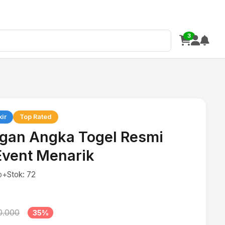
3
kir
Top Rated
an Angka Togel Resmi
Event Menarik
rb+
Stok: 72
0.000
35%