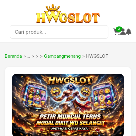
3
Beranda
>
>
Gampangmenang
> HWGSLOT