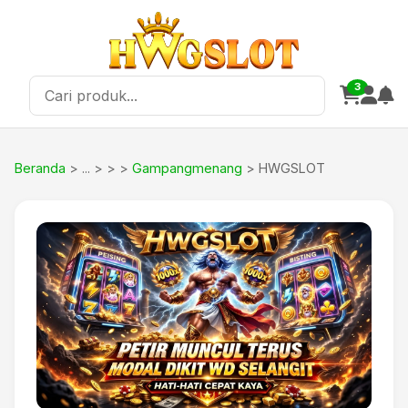
3
Beranda
>
>
Gampangmenang
> HWGSLOT