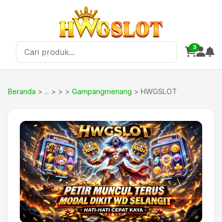
3
Beranda
>
>
Gampangmenang
> HWGSLOT